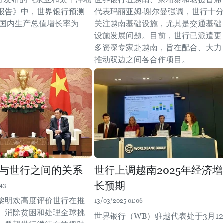
报告》中，世界银行预测
代表玛丽亚姆·谢尔曼强调，世行十
越南国内生产总值增长率为
关注越南基础设施，尤其是交通基础
设施发展问题。目前，世行已派遣更
多资深专家赴越南，旨在配合、大力
推动双边之间各合作项目。
与世行之间的关系
世行上调越南2025年经济增
长预期
:43
黎明欢高度评价世行在推
13/03/2025 01:06
、消除贫困和处理全球挑
世界银行（WB）驻越代表处于3月12