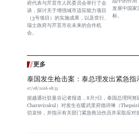
战中的作用
府代表与芹苴市人民委员会举行了会
发展中国家
谈，探讨关于增强城市适应能力项目
标。
（3号项目）的实施成果，以及世行、
瑞士政府与芹苴市在未来的合作机
会。
更多
泰国发生枪击案：泰总理发出紧急指
07/08/2026 08:55
据越通社驻曼谷记者报道，8月7日，泰国总理阿努廷·
Charnvirakul）对发生在暖武里府德诗琳（Thep
切哀悼，并指示有关部门紧急救治伤员并采取应对