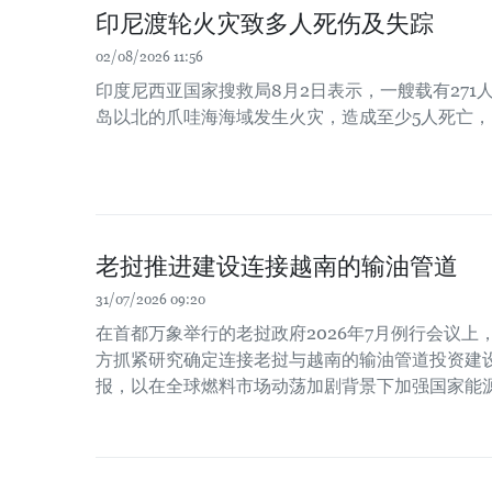
印尼渡轮火灾致多人死伤及失踪
02/08/2026 11:56
印度尼西亚国家搜救局8月2日表示，一艘载有271
岛以北的爪哇海海域发生火灾，造成至少5人死亡，
老挝推进建设连接越南的输油管道
31/07/2026 09:20
在首都万象举行的老挝政府2026年7月例行会议
方抓紧研究确定连接老挝与越南的输油管道投资建
报，以在全球燃料市场动荡加剧背景下加强国家能