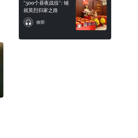
“500个昼夜战役”: 铺
分
就英烈归家之路
收听