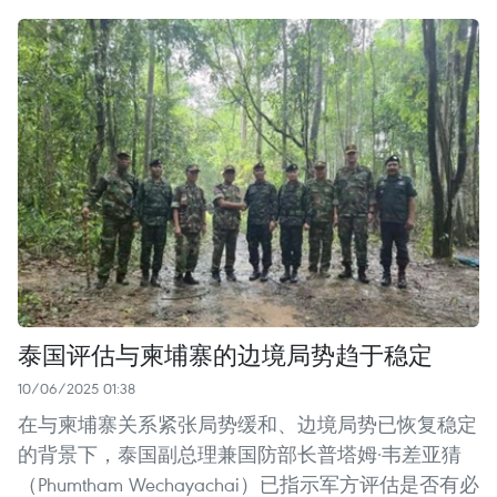
泰国评估与柬埔寨的边境局势趋于稳定
10/06/2025 01:38
在与柬埔寨关系紧张局势缓和、边境局势已恢复稳定
的背景下，泰国副总理兼国防部长普塔姆·韦差亚猜
（Phumtham Wechayachai）已指示军方评估是否有必