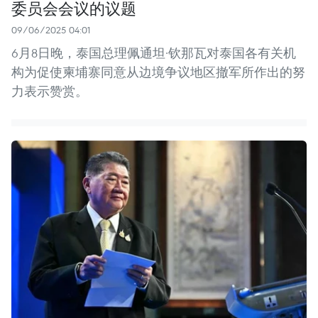
委员会会议的议题
09/06/2025 04:01
6月8日晚，泰国总理佩通坦·钦那瓦对泰国各有关机
构为促使柬埔寨同意从边境争议地区撤军所作出的努
力表示赞赏。