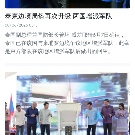
泰柬边境局势再次升级 两国增派军队
08/06/2025 05:13
泰国副总理兼国防部长普坦·威差耶猜6月7日确认，
泰国已在该国与柬埔寨边境争议地区增派军队，此举
是柬方部队在该地区增派军队后做出的回应。