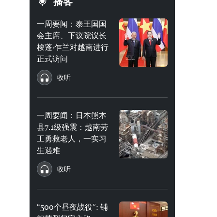
播客
一周要闻：泰王国国
会主席、下议院议长
梭蓬·乍兰对越南进行
正式访问
收听
一周要闻：日本熊本
县7.1级强震：越南劳
工勇救老人，一实习
生遇难
收听
“500个昼夜战役”: 铺