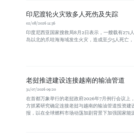
印尼渡轮火灾致多人死伤及失踪
02/08/2026 11:56
印度尼西亚国家搜救局8月2日表示，一艘载有271
岛以北的爪哇海海域发生火灾，造成至少5人死亡，
老挝推进建设连接越南的输油管道
31/07/2026 09:20
在首都万象举行的老挝政府2026年7月例行会议
方抓紧研究确定连接老挝与越南的输油管道投资建
报，以在全球燃料市场动荡加剧背景下加强国家能