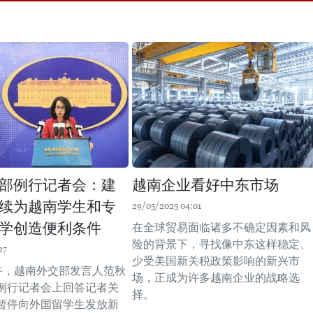
部例行记者会：建
越南企业看好中东市场
续为越南学生和专
29/05/2025 04:01
学创造便利条件
在全球贸易面临诸多不确定因素和风
险的背景下，寻找像中东这样稳定、
27
少受美国新关税政策影响的新兴市
下午，越南外交部发言人范秋
场，正成为许多越南企业的战略选
例行记者会上回答记者关
择。
暂停向外国留学生发放新