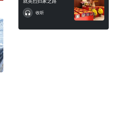
就英烈归家之路
收听