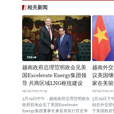
相关新闻
越南政府总理范明政会见美
越南外交
国Excelerate Energy集团领
议美国继
导 共商区域LNG枢纽建设
家在美留
29/05/2025 07:55
29/05/2025 11:
5月29日中午，越南政府总理范明政在
5月29日
政府驻地会见了美国Excelerate
姮在外交部
Energy集团董事长兼首席执行官史蒂
于美国政府