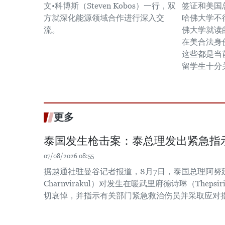
文•科博斯（Steven Kobos）一行，双
签证和美国
方就深化能源领域合作进行深入交
哈佛大学不
流。
佛大学就读
在美合法身
这些都是当
留学生十分
更多
泰国发生枪击案：泰总理发出紧急指
07/08/2026 08:55
据越通社驻曼谷记者报道，8月7日，泰国总理阿努廷·
Charnvirakul）对发生在暖武里府德诗琳（Thep
切哀悼，并指示有关部门紧急救治伤员并采取应对