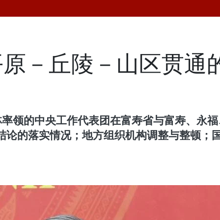
平原－丘陵－山区贯通
苏林率领的中央工作代表团在富寿省与富寿、永
结论的落实情况；地方组织机构调整与整顿；