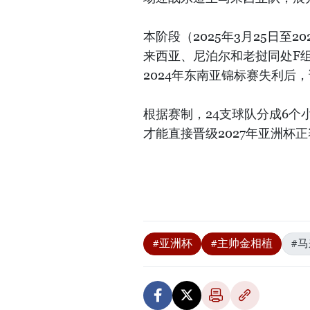
本阶段（2025年3月25日至2
来西亚、尼泊尔和老挝同处F
2024年东南亚锦标赛失利后
根据赛制，24支球队分成6个
才能直接晋级2027年亚洲杯
#亚洲杯
#主帅金相植
#