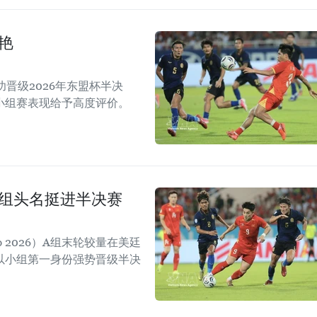
艳
晋级2026年东盟杯半决
小组赛表现给予高度评价。
小组头名挺进半决赛
p 2026）A组末轮较量在美廷
以小组第一身份强势晋级半决