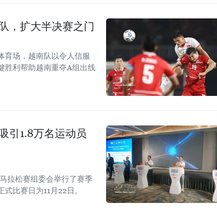
尼队，扩大半决赛之门
体育场，越南队以令人信服
键胜利帮助越南重夺A组出线
吸引1.8万名运动员
际马拉松赛组委会举行了赛季
正式比赛日为11月22日。