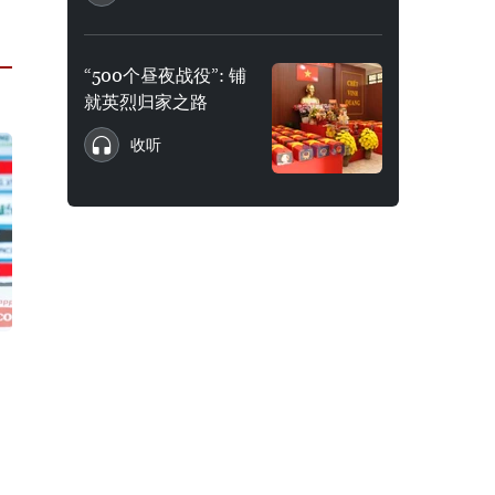
“500个昼夜战役”: 铺
就英烈归家之路
收听