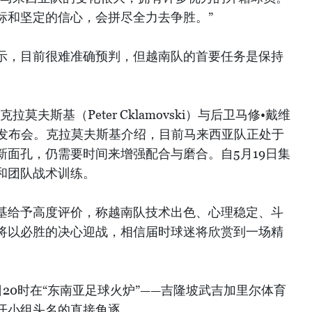
标和坚定的信心，会拼尽全力去争胜。”
示，目前很难准确预判，但越南队的首要任务是保持
莫夫斯基（Peter Cklamovski）与后卫马修•戴维
s）出席了发布会。克拉莫夫斯基介绍，目前马来西亚队正处于
新面孔，仍需要时间来增强配合与磨合。自5月19日集
和团队战术训练。
基给予高度评价，称越南队技术出色、心理稳定、斗
将以必胜的决心迎战，相信届时球迷将欣赏到一场精
日20时在“东南亚足球火炉”——吉隆坡武吉加里尔体育
开小组头名的直接角逐。