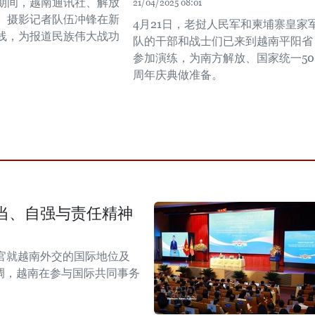
期间，越南通讯社、解放
21/04/2025 08:01
、摄影记者队伍冲锋在新
4月21日，老挝人民军和柬埔寨皇家
线，为报道民族伟大战功
队的干部和战士们已来到越南平阳省
参加演练，为南方解放、国家统一50
周年庆典做准备。
当、自强与责任精神
官就越南外交的国际地位及
调，越南在参与国际共同事务