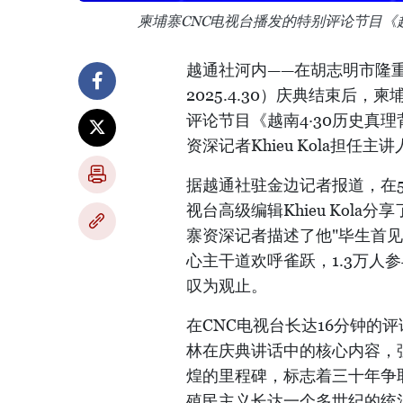
柬埔寨CNC电视台播发的特别评论节目《
越通社河内——在胡志明市隆重举
2025.4.30）庆典结束后
评论节目《越南4·30历史真
资深记者Khieu Kola担任主
据越通社驻金边记者报道，在5
视台高级编辑Khieu Kol
寨资深记者描述了他"毕生首
心主干道欢呼雀跃，1.3万人
叹为观止。
在CNC电视台长达16分钟的评
林在庆典讲话中的核心内容，强
煌的里程碑，标志着三十年争
殖民主义长达一个多世纪的统