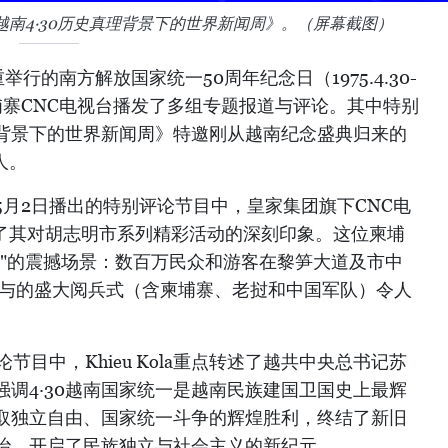
越南4·30历史真理背景下的世界新闻周》。（屏幕截图）
行的南方解放国家统一50周年纪念日（1975.4.30-
，柬埔寨CNC电视台播发了多组专题报道与评论。其中特别
理背景下的世界新闻周》特邀刚从越南纪念盛典归来的
讲人。
月2日播出的特别评论节目中，皇家集团旗下CNC电
a分享了其对胡志明市系列精彩活动的深刻印象。这位柬埔
见"的震撼场景：数百万民众和游客在黎笋大道及市中
参与的盛大阅兵式（含柬埔寨、老挝和中国军队）令人
论节目中，Khieu Kola重点转述了越共中央总书记苏
调4·30越南国家统一是越南民族建国卫国史上最辉
取独立自由、国家统一斗争的辉煌胜利，终结了新旧
治，开启了民族独立与社会主义的新纪元。