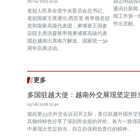
胡志明战役
26/04/2025 14:51
通讯社新闻
老挝人民革命党中央委员会总书记、
闻工作第一
老挝国家主席通伦·西苏里 将率领老挝
作出贡献。
党和国家高级代表团；柬埔寨王国参
议院主席洪森将率领柬埔寨高级代表
团赴越南出席南方解放、国家统一50
周年庆典活动。
更多
多国驻越大使：越南外交展现坚定担
05/08/2026 21:40
值此第33次外交会议召开之际，多位驻越外国外交
其独特特色分享了深刻而全面的评价。各方一致强
中展现出坚定担当、自立自强和负责任的精神。