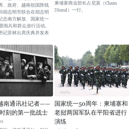
柬埔寨商业部长占尼莫（Cham
席、政府、越南祖国阵线
Nimul）一行。
和胡志明市联合在胡志明
纪念南方解放、国家统一
典暨阅兵和群众游行活动。
书记苏林出席庆典并发表
越南通讯社记者——
国家统一50周年：柬埔寨和
时刻的第一批战士
老挝两国军队在平阳省进行
演练
15