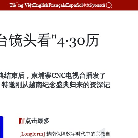
Tiếng Việt
English
Français
Español
Русский
中文
镜头看"4·30历
0）庆典结束后，柬埔寨CNC电视台播发了
》特邀刚从越南纪念盛典归来的资深记
点击最多
越南保障数字时代中的宗教自