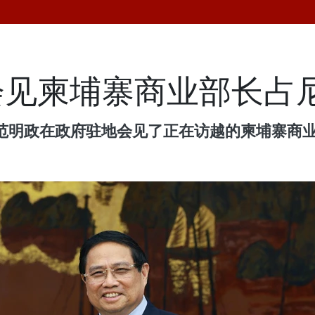
会见柬埔寨商业部长占
理范明政在政府驻地会见了正在访越的柬埔寨商业部