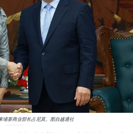
柬埔寨商业部长占尼莫。图自越通社