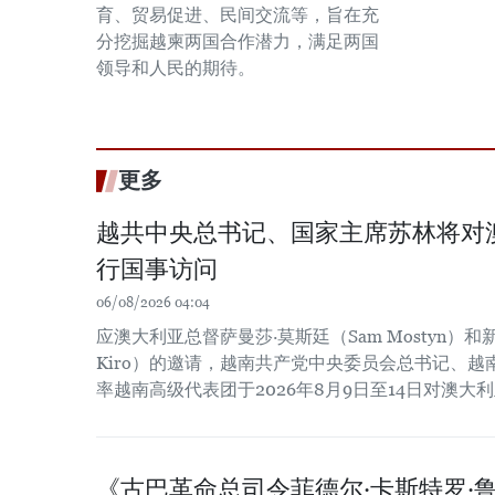
育、贸易促进、民间交流等，旨在充
分挖掘越柬两国合作潜力，满足两国
领导和人民的期待。
更多
越共中央总书记、国家主席苏林将对
行国事访问
06/08/2026 04:04
应澳大利亚总督萨曼莎·莫斯廷（Sam Mostyn）和新
Kiro）的邀请，越南共产党中央委员会总书记、
率越南高级代表团于2026年8月9日至14日对澳
《古巴革命总司令菲德尔·卡斯特罗·