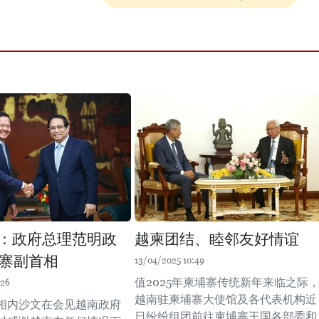
会：政府总理范明政
越柬团结、睦邻友好情谊
寨副首相
13/04/2025 10:49
值2025年柬埔寨传统新年来临之际
:26
越南驻柬埔寨大使馆及各代表机构近
相内沙文在会见越南政府
日纷纷组团前往柬埔寨王国各部委和