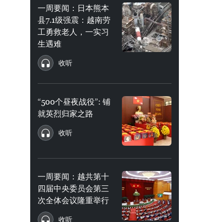
一周要闻：日本熊本
县7.1级强震：越南劳
工勇救老人，一实习
生遇难
收听
“500个昼夜战役”: 铺
就英烈归家之路
收听
一周要闻：越共第十
四届中央委员会第三
次全体会议隆重举行
收听