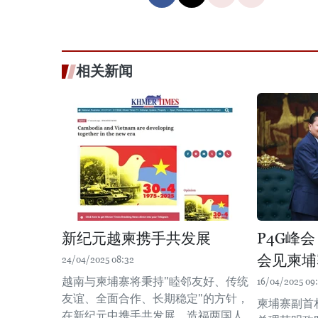
相关新闻
新纪元越柬携手共发展
P4G峰
会见柬埔
24/04/2025 08:32
越南与柬埔寨将秉持"睦邻友好、传统
16/04/2025 09
友谊、全面合作、长期稳定"的方针，
柬埔寨副首
在新纪元中携手共发展，造福两国人