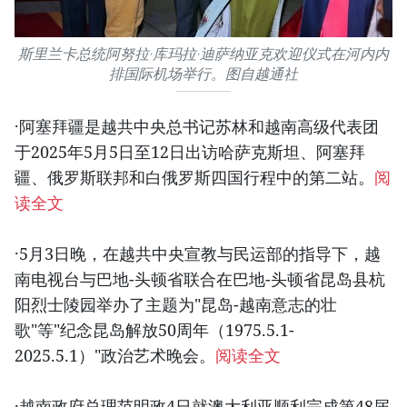
斯里兰卡总统阿努拉·库玛拉·迪萨纳亚克欢迎仪式在河内内
排国际机场举行。图自越通社
·阿塞拜疆是越共中央总书记苏林和越南高级代表团
于2025年5月5日至12日出访哈萨克斯坦、阿塞拜
疆、俄罗斯联邦和白俄罗斯四国行程中的第二站。
阅
读全文
·5月3日晚，在越共中央宣教与民运部的指导下，越
南电视台与巴地-头顿省联合在巴地-头顿省昆岛县杭
阳烈士陵园举办了主题为"昆岛-越南意志的壮
歌"等"纪念昆岛解放50周年（1975.5.1-
2025.5.1）"政治艺术晚会。
阅读全文
·越南政府总理范明政4日就澳大利亚顺利完成第48届