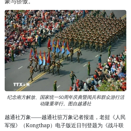
豪与骄傲。
纪念南方解放、国家统一50周年庆典暨阅兵和群众游行活
动隆重举行。图自越通社
越通社万象——越通社驻万象记者报道，老挝《人民
军报》（Kongthap）电子版近日刊登题为《战斗联