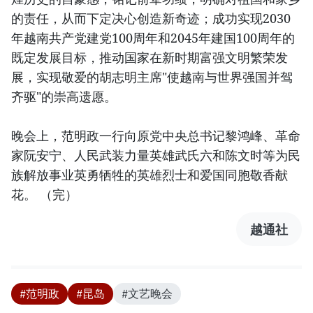
的责任，从而下定决心创造新奇迹；成功实现2030
年越南共产党建党100周年和2045年建国100周年的
既定发展目标，推动国家在新时期富强文明繁荣发
展，实现敬爱的胡志明主席"使越南与世界强国并驾
齐驱"的崇高遗愿。
晚会上，范明政一行向原党中央总书记黎鸿峰、革命
家阮安宁、人民武装力量英雄武氏六和陈文时等为民
族解放事业英勇牺牲的英雄烈士和爱国同胞敬香献
花。 （完）
越通社
#范明政
#昆岛
#文艺晚会