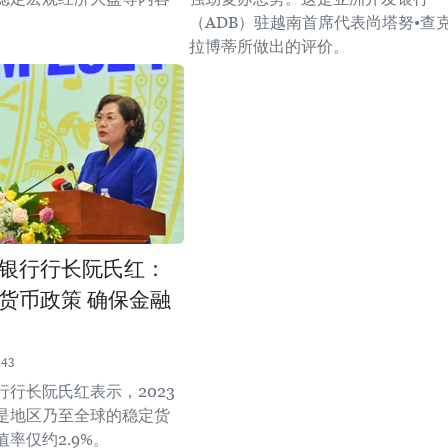
（ADB）驻越南首席代表尚塔努•查
拉博蒂所做出的评价。
银行行长阮氏红：
货币政策 确保金融
:43
行行长阮氏红表示，2023
是地区乃至全球的稳定货
率仅约2.9%。