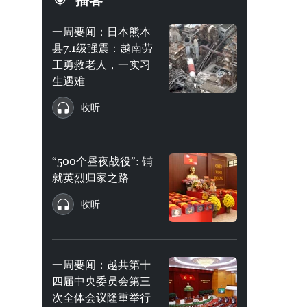
播客
一周要闻：日本熊本
县7.1级强震：越南劳
工勇救老人，一实习
生遇难
收听
“500个昼夜战役”: 铺
就英烈归家之路
收听
一周要闻：越共第十
四届中央委员会第三
次全体会议隆重举行