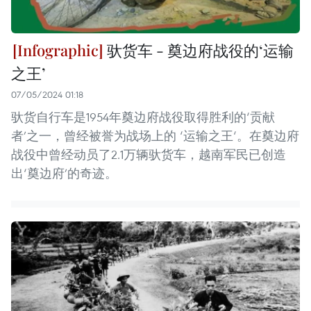
驮货车 - 奠边府战役的‘运输
之王’
07/05/2024 01:18
驮货自行车是1954年奠边府战役取得胜利的‘贡献
者’之一，曾经被誉为战场上的 ‘运输之王‘。在奠边府
战役中曾经动员了2.1万辆驮货车，越南军民已创造
出‘奠边府’的奇迹。