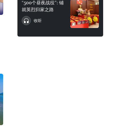
“500个昼夜战役”: 铺
就英烈归家之路
收听