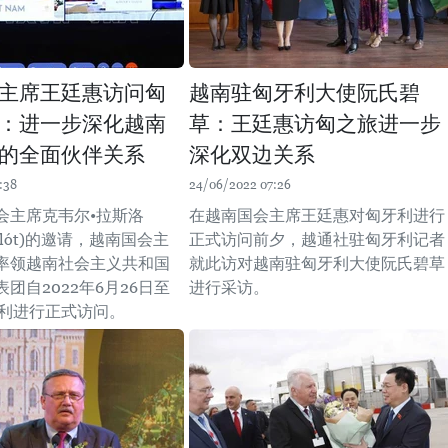
主席王廷惠访问匈
越南驻匈牙利大使阮氏碧
：进一步深化越南
草：王廷惠访匈之旅进一步
的全面伙伴关系
深化双边关系
:38
24/06/2022 07:26
会主席克韦尔•拉斯洛
在越南国会主席王廷惠对匈牙利进行
ászlót)的邀请，越南国会主
正式访问前夕，越通社驻匈牙利记者
率领越南社会主义共和国
就此访对越南驻匈牙利大使阮氏碧草
团自2022年6月26日至
进行采访。
牙利进行正式访问。