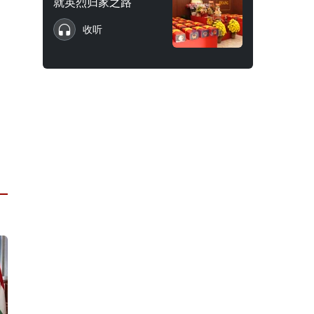
就英烈归家之路
收听