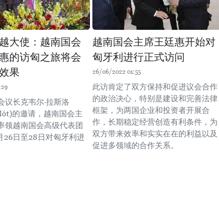
越大使：越南国会
越南国会主席王廷惠开始对
惠的访匈之旅将会
匈牙利进行正式访问
效果
26/06/2022 01:55
此访肯定了双方保持和促进议会合作
:29
的政治决心，特别是建设和完善法律
会议长克韦尔·拉斯洛
框架，为两国企业和投资者开展合
ászlót)的邀请，越南国会主
作，长期稳定经营创造有利条件，为
率领越南国会高级代表团
双方带来效率和实实在在的利益以及
6月26日至28日对匈牙利进
促进多领域的合作关系。
。