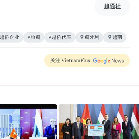
越通社
欧越侨企业
#旅匈
#越侨代表
匈牙利
越南
关注 VietnamPlus