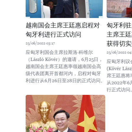
越南国会主席王廷惠启程对
匈牙利驻
匈牙利进行正式访问
主席王廷
获得切实
25/06/2022 03:17
应匈牙利国会主席拉斯洛·科维尔
25/06/2022 04
（László Kövér）的邀请，6月25日，
应匈牙利议
越南国会主席王廷惠率领越南国会高
(Kövér L
级代表团离开首都河内，启程对匈牙
席王廷惠将
利进行从6月26日至28日的正式访问。
从2022年
行正式访问