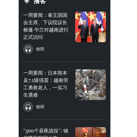
播客
一周要闻：泰王国国
会主席、下议院议长
梭蓬·乍兰对越南进行
正式访问
收听
一周要闻：日本熊本
县7.1级强震：越南劳
工勇救老人，一实习
生遇难
收听
“500个昼夜战役”: 铺