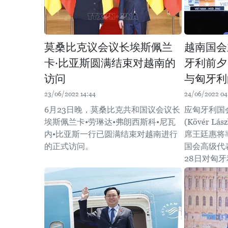
莫桑比克议会议长埃斯佩兰
越南国会
卡·比亚斯圆满结束对越南的
牙利前夕
访问
与匈牙利
23/06/2022 14:44
24/06/2022 04
6月23日晚，莫桑比克共和国议会议长
应匈牙利国
埃斯佩兰卡•劳琳达•弗朗西斯科•尼瓦
(Kövér L
内•比亚斯一行已圆满结束对越南进行
席王廷惠将
的正式访问。
国会高级代表
28日对匈