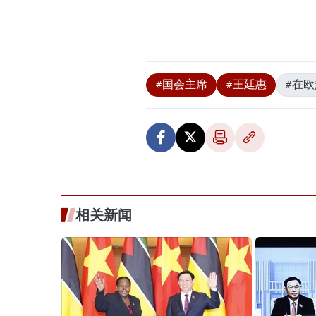
#国会主席
#王廷惠
#在
相关新闻