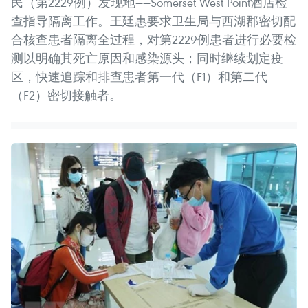
民（第2229例）发现地——Somerset West Point酒店检
查指导隔离工作。王廷惠要求卫生局与西湖郡密切配
合核查患者隔离全过程，对第2229例患者进行必要检
测以明确其死亡原因和感染源头；同时继续划定疫
区，快速追踪和排查患者第一代（F1）和第二代
（F2）密切接触者。