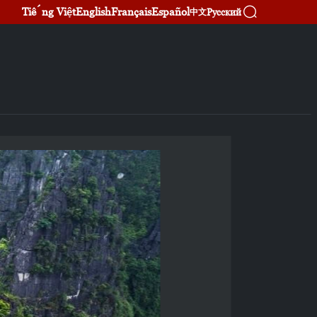
Tiếng Việt
English
Français
Español
Русский
中文