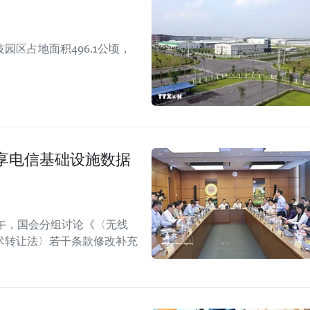
区占地面积496.1公顷，
享电信基础设施数据
午，国会分组讨论《〈无线
术转让法〉若干条款修改补充