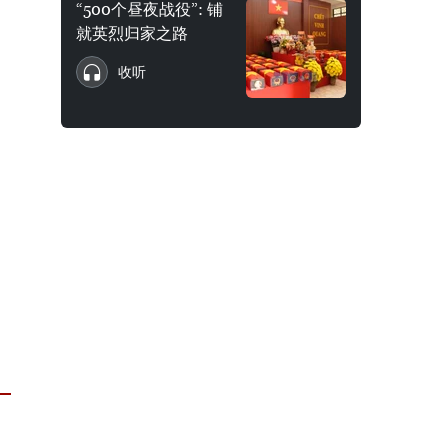
“500个昼夜战役”: 铺
就英烈归家之路
收听