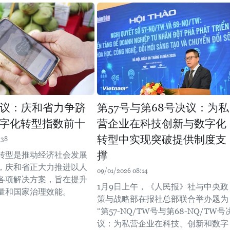
决议：庆和省力争跻
第57号与第68号决议：为私
字化转型指数前十
营企业在科技创新与数字化
转型中实现突破提供制度支
:38
撑
转型是推动经济社会发展
，庆和省正大力推进以人
09/01/2026 08:14
各项解决方案，旨在提升
1月9日上午，《人民报》社与中央政
量和国家治理效能。
策与战略部在报社总部联合举办题为
“第57-NQ/TW号与第68-NQ/TW号
议：为私营企业在科技、创新和数字