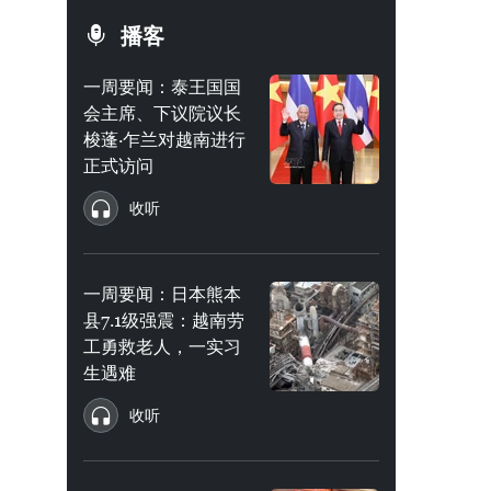
播客
一周要闻：泰王国国
会主席、下议院议长
梭蓬·乍兰对越南进行
正式访问
收听
一周要闻：日本熊本
县7.1级强震：越南劳
工勇救老人，一实习
生遇难
收听