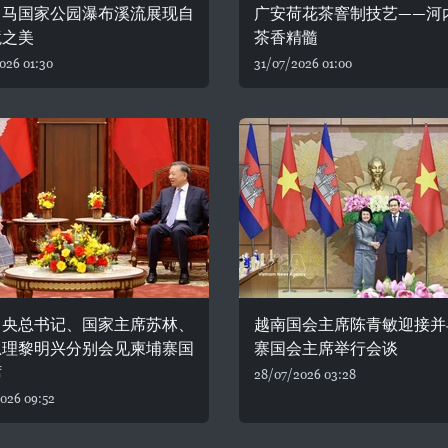
白马国家公园瀑布溪流展现自
广安荷花茶窨制技艺——河
境之美
茶香精髓
026 01:30
31/07/2026 01:00
中央总书记、国家主席苏林、
越南国会主席陈青敏迎接并
总理黎明兴分别会见柬埔寨国
寨国会主席举行会谈
席
28/07/2026 03:28
026 09:52