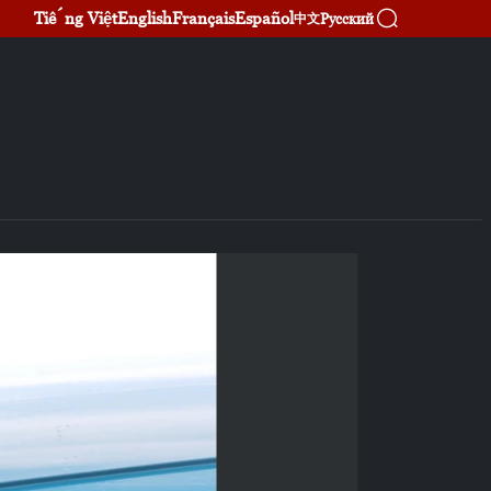
Tiếng Việt
English
Français
Español
Русский
中文