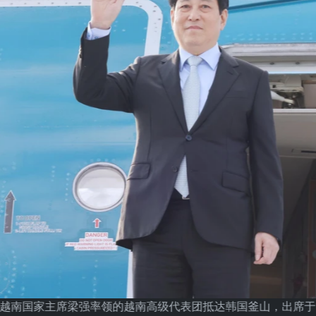
，由越南国家主席梁强率领的越南高级代表团抵达韩国釜山，出席于1