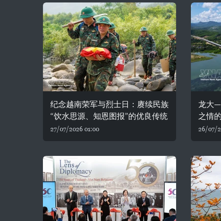
纪念越南荣军与烈士日：赓续民族
龙大—
“饮水思源、知恩图报”的优良传统
之情
27/07/2026 01:00
26/07/2