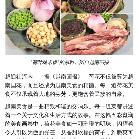
“荷叶糙米饭”的原料。图自越南画报
越通社河内——据《越南画报》，荷花不仅被尊为越
南国花，而且还成为越南美食的精髓。每一道荷花美
食不仅承载着大地的芬芳，更饱含着民族的自豪。
越南美食是一曲精致和谐的交响乐。每一道菜都讲述
着一个关于文化和生活方式的故事。在这幅五彩斑斓
的美食画卷中，荷花美食如一颗璀璨的明珠，闪耀着
令人引以为傲的光芒。从香甜软糯的荷子，到脆爽可