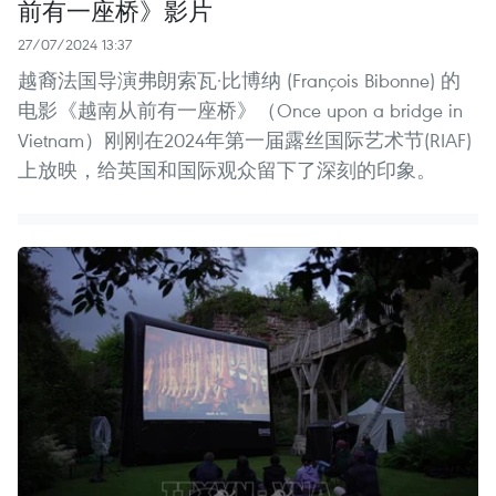
前有一座桥》影片
27/07/2024 13:37
越裔法国导演弗朗索瓦·比博纳 (François Bibonne) 的
电影《越南从前有一座桥》（Once upon a bridge in
Vietnam）刚刚在2024年第一届露丝国际艺术节(RIAF)
上放映，给英国和国际观众留下了深刻的印象。