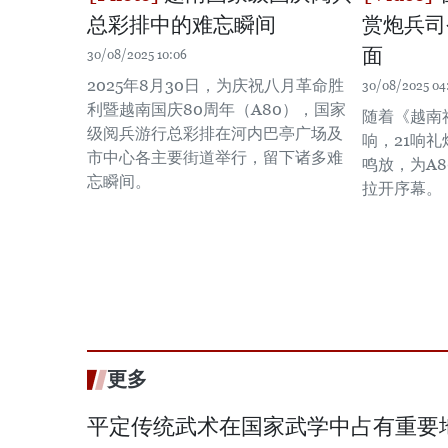
总彩排中的难忘瞬间
赏炮兵司
面
30/08/2025 10:06
2025年8月30日，为庆祝八月革命胜
30/08/2025 04
利暨越南国庆80周年（A80），国家
随着《越南
级阅兵游行总彩排在河内巴亭广场及
响，21响
市中心各主要街道举行，留下诸多难
鸣放，为A
忘瞬间。
拉开序幕。
更多
平定传统武术在国家武学中占有重要