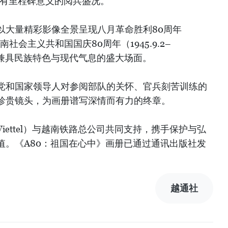
等具有里程碑意义的阅兵盛况。
以大量精彩影像全景呈现八月革命胜利80周年
9）与越南社会主义共和国国庆80周年（1945.9.2–
展现兼具民族特色与现代气息的盛大场面。
党和国家领导人对参阅部队的关怀、官兵刻苦训练的
珍贵镜头，为画册谱写深情而有力的终章。
iettel）与越南铁路总公司共同支持，携手保护与弘
值。《A80：祖国在心中》画册已通过通讯出版社发
）
越通社