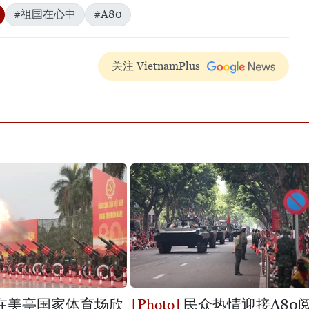
#祖国在心中
#A80
关注 VietnamPlus
在美亭国家体育场欣
民众热情迎接A80