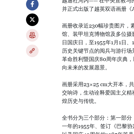
越通社河内—— 在中央宣教
并正式出版了越英双语画册《A
画册收录近230幅珍贵图片
馆、装甲坦克博物馆及多位摄影
日国庆日，至1955年1月1日、1
历史关键节点的阅兵与游行场
革命胜利暨国庆80周年庆典
向未来的发展愿景。
画册采用23×25 cm大开本
交响诗，生动诠释爱国主义精
煌历史与传统。
全书分为三个部分：第一部分
一年的1955年、签订《巴黎协