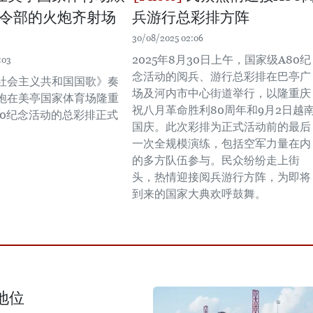
令部的火炮齐射场
兵游行总彩排方阵
30/08/2025 02:06
2025年8月30日上午，国家级A80纪
:03
念活动的阅兵、游行总彩排在巴亭广
社会主义共和国国歌》奏
场及河内市中心街道举行，以隆重庆
礼炮在美亭国家体育场隆重
祝八月革命胜利80周年和9月2日越
80纪念活动的总彩排正式
国庆。此次彩排为正式活动前的最后
一次全规模演练，包括空军力量在内
的多方队伍参与。民众纷纷走上街
头，热情迎接阅兵游行方阵，为即将
到来的国家大典欢呼鼓舞。
地位