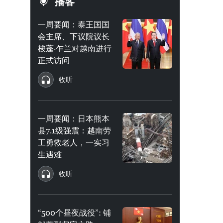
播客
一周要闻：泰王国国
会主席、下议院议长
梭蓬·乍兰对越南进行
正式访问
收听
一周要闻：日本熊本
县7.1级强震：越南劳
工勇救老人，一实习
生遇难
收听
“500个昼夜战役”: 铺