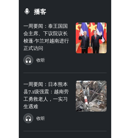
播客
一周要闻：泰王国国
会主席、下议院议长
梭蓬·乍兰对越南进行
正式访问
收听
一周要闻：日本熊本
县7.1级强震：越南劳
工勇救老人，一实习
生遇难
收听