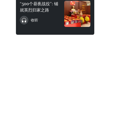
“500个昼夜战役”: 铺
就英烈归家之路
收听