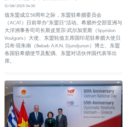
12/08/2025 04:30
值东盟成立58周年之际，东盟驻希腊委员会
（ACAT）日前举办“东盟日”活动。希腊外交部亚洲与
大洋洲事务司司长斯皮里宗·武尔加里斯（Spyridon
Voulgaris）大使、东盟轮值主席国印尼驻希腊大使贝
贝布·琼朱南（Bebeb A.K.N. Djundjunan）博士、东盟
各国驻希腊使节及配偶、东盟对话伙伴国代表等出
席。