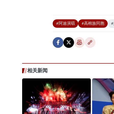
#阿迪演唱
#高棉族同胞
相关新闻