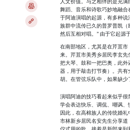
人文价值。与之相伴的是充满
舞蹈、音乐和诗歌巧妙地融合
于阿迪演唱的起源，有多种说
族群中流传已久的普罗普凯（P
然后互相对唱。” 由于它起源
在南部地区，尤其是在芹苴市
来。芹苴市美秀乡居民李玄先
把大琴、鼓和一把巴奥，此外
器，用于敲击打节奏）。共有
胡。在管弦乐队中，如果缺少
演唱阿迪的技巧看起来似乎很
学会表达快乐、调侃、嘲讽、
因此，在高棉族人的传统婚礼
市林新乡居民名安先生分享道
仪式用的歌，接着是新郎来到