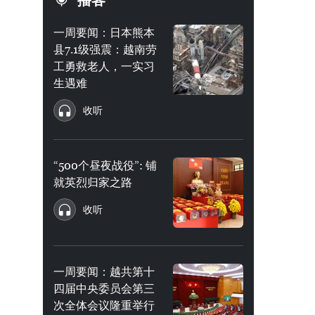
播客
一周要闻：日本熊本
县7.1级强震：越南劳
工勇救老人，一实习
生遇难
收听
“500个昼夜战役”: 铺
就英烈归家之路
收听
一周要闻：越共第十
四届中央委员会第三
次全体会议隆重举行