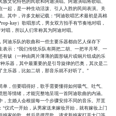
民族文化特色的民歌和阿迪演唱。阿迪演唱将歌唱、
在一起，是一种生动活泼、引人入胜的民间表演。关
法。其中，许多文献记载：“阿迪歌唱艺术最初是高棉
rop-kay）歌唱形式，男女双方拍手有节奏地对唱，
于对唱，所以人们常称其为阿迪对唱。
，阿迪乐队的歌曲和一些主要乐器都由艺人保存下
生表示：“我们传统乐队有两把二胡、一把半月琴、一
还有钹（一种由两片薄薄的圆形锡片或铜片组成的乐
7种乐器，其中最重要的是引导旋律的巴奥，其次是二
了主乐器，比如二胡，那音乐就不好听了。”
简单，但要唱得好，歌手需要懂得如何吸气、吐气、
愤怒等情绪，才能完整地呈现一首阿迪歌曲的内涵。
中，主婚人会根据每一个步骤安排不同的音乐。芹苴
：“仪式一开始，从男家送来嫁妆开始，就有嫁妆上门
新娘家的歌，然后是摆昆歌，请求新娘家打开大门等