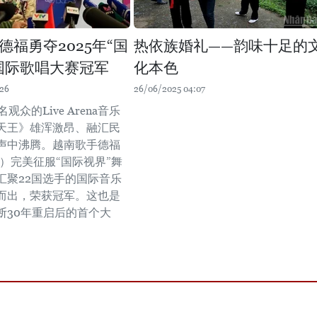
德福勇夺2025年“国
热依族婚礼——韵味十足的
国际歌唱大赛冠军
化本色
:26
26/06/2025 04:07
名观众的Live Arena音乐
天王》雄浑激昂、融汇民
声中沸腾。越南歌手德福
húc）完美征服“国际视界”舞
汇聚22国选手的国际音乐
而出，荣获冠军。这也是
断30年重启后的首个大