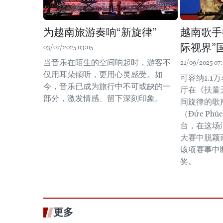
为越南旅游奏响“新旋律”
越南歌手
际视界”
03/07/2025 03:05
当音乐在陌生的空间响起时，游客不
21/09/2025 07
仅用耳朵倾听，更用心灵感受。如
可容纳1.1万
今，音乐已成为旅行中不可或缺的一
厅在《扶董
部分，激发情感、留下深刻印象。
间旋律的歌
（Đức P
台，在这场
大赛中脱颖
该项赛事中
奖。
更多