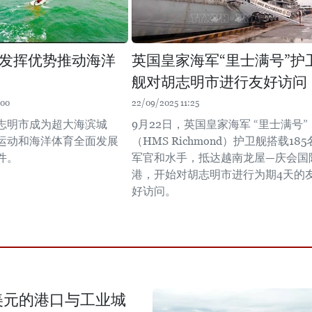
发挥优势推动海洋
英国皇家海军“里士满号”护
舰对胡志明市进行友好访问
:00
22/09/2025 11:25
志明市成为超大海滨城
9月22日，英国皇家海军 “里士满号”
运动和海洋体育全面发展
（HMS Richmond）护卫舰搭载185
件。
军官和水手，抵达越南龙屋—庆会国
港，开始对胡志明市进行为期4天的
好访问。
美元的港口与工业城