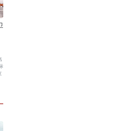
卫
名
际
友