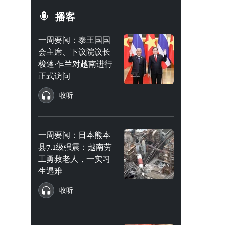
播客
一周要闻：泰王国国
会主席、下议院议长
梭蓬·乍兰对越南进行
正式访问
收听
一周要闻：日本熊本
县7.1级强震：越南劳
工勇救老人，一实习
生遇难
收听