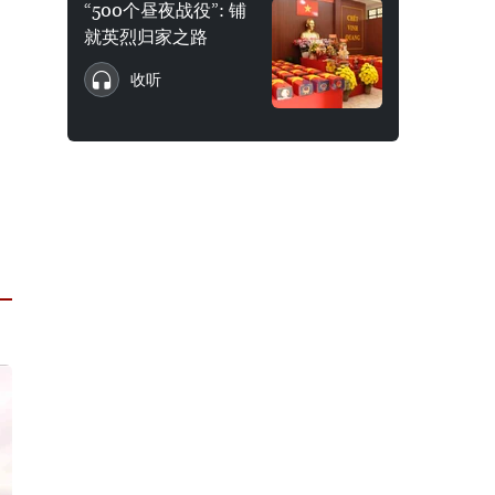
“500个昼夜战役”: 铺
就英烈归家之路
收听