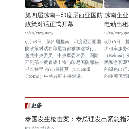
第四届越南—印度尼西亚国防
越南企业
政策对话正式开幕
电动出租
18/09/2025 10:25
17/09/2025 19:
9月18日，第四届越南—印度尼西亚国
9月16日，
防政策对话在印尼首都雅加达举行。
出租车服务G
越共中央委员、中央军委常委、国防
（Bekas
部副部长黄春战上将与印尼国防部秘
民和游客即
书长特里·布迪·乌托莫（Tri Budi
的绿色出行
Utomo）中将共同主持对话。
的多项优惠
更多
泰国发生枪击案：泰总理发出紧急指
07/08/2026 08:55