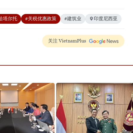
哈塔尔托
#关税优惠政策
#建筑业
印度尼西亚
关注 VietnamPlus