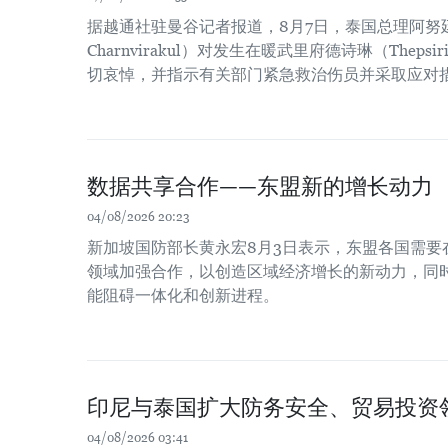
据越通社驻曼谷记者报道，8月7日，泰国总理阿努廷·
Charnvirakul）对发生在暖武里府德诗琳（Thep
切哀悼，并指示有关部门紧急救治伤员并采取应对
数据共享合作——东盟新的增长动力
04/08/2026 20:23
新加坡国防部长黄永宏8月3日表示，东盟各国需要
领域加强合作，以创造区域经济增长的新动力，同时
能阻碍一体化和创新进程。
印尼与泰国扩大防务安全、贸易投资
04/08/2026 03:41