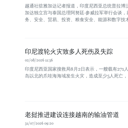
越通社驻雅加达记者报道，印度尼西亚总统普拉博沃
加达独立宫与泰国总理阿努廷·参威拉军举行会谈，
务、安全、贸易、投资、粮食安全、能源和数字技
印尼渡轮火灾致多人死伤及失踪
02/08/2026 11:56
印度尼西亚国家搜救局8月2日表示，一艘载有271
岛以北的爪哇海海域发生火灾，造成至少5人死亡，
老挝推进建设连接越南的输油管道
31/07/2026 09:20