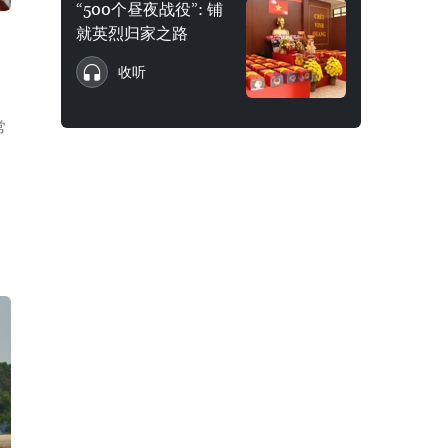
“500个昼夜战役”: 铺
就英烈归家之路
收听
常