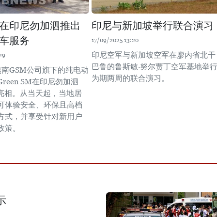
在印尼勿加泗推出
印尼与新加坡举行联合演习
车服务
17/09/2025 13:20
印尼空军与新加坡空军在廖内省北干
29
巴鲁的鲁斯敏·努尔贾丁空军基地举
越南GSM公司旗下的纯电动
为期两周的联合演习。
reen SM在印尼勿加泗
i）亮相。从当天起，当地居
可体验安全、环保且高档
方式，并享受针对新用户
政策。
示