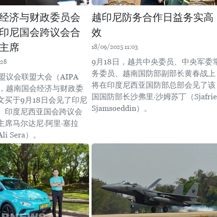
经济与财政委员会
越印尼防务合作日益务实高
印尼国会跨议会合
效
主席
18/09/2025 11:03
9月18日，越共中央委员、中央军委
:28
务委员、越南国防部副部长黄春战上
盟议会联盟大会（AIPA
将在印度尼西亚国防部总部会见了该
内，越南国会经济与财政委
国国防部长沙弗里∙沙姆苏丁（Sjafrie
文买于9月18日会见了印尼
Sjamsoeddin）。
、印度尼西亚国会跨议会
主席马尔达尼·阿里·塞拉
Ali Sera）。