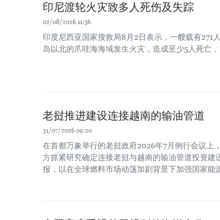
印尼渡轮火灾致多人死伤及失踪
02/08/2026 11:56
印度尼西亚国家搜救局8月2日表示，一艘载有271
岛以北的爪哇海海域发生火灾，造成至少5人死亡，
老挝推进建设连接越南的输油管道
31/07/2026 09:20
在首都万象举行的老挝政府2026年7月例行会议
方抓紧研究确定连接老挝与越南的输油管道投资建
报，以在全球燃料市场动荡加剧背景下加强国家能