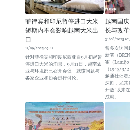
菲律宾和印尼暂停进口大米
越南国庆
短期内不会影响越南大米出
长与改革
口
31/08/2025 10:
曾多次访问
11/09/2025 09:41
新署（BR
针对菲律宾和印度尼西亚自9月初起暂
霍（Lami
停进口大米的消息，9月11日，越南农
（1945/9
业与环境部已召开会议，就该问题与
越通社记者
各家企业和协会进行讨论。
深刻，尤其
开放”以来
成就。