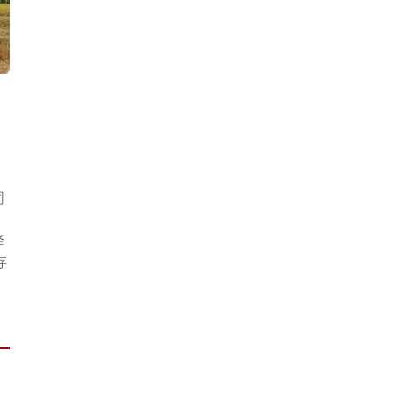
同
。
降
存