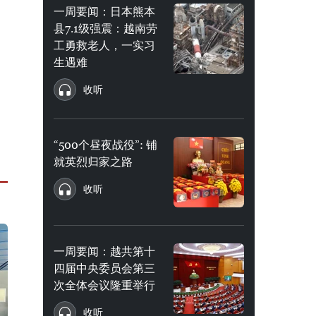
一周要闻：日本熊本
县7.1级强震：越南劳
工勇救老人，一实习
生遇难
收听
“500个昼夜战役”: 铺
就英烈归家之路
收听
一周要闻：越共第十
四届中央委员会第三
次全体会议隆重举行
收听