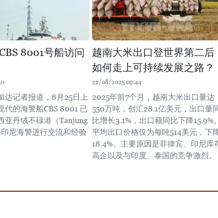
BS 8001号船访问
越南大米出口登世界第二后
如何走上可持续发展之路？
10
22/08/2025 09:44
加达记者报道，8月25日上
2025年前7个月，越南大米出口量达
代的海警船CBS 8001 已
550万吨，创汇28.1亿美元，出口量
亚丹绒不碌港（Tanjung
比增长3.1%，出口额同比下降15.9%
，同印尼海警进行交流和经验
平均出口价格仅为每吨514美元，下
18.4%。主要原因是菲律宾、印尼库
高企以及与印度、泰国的竞争激烈。