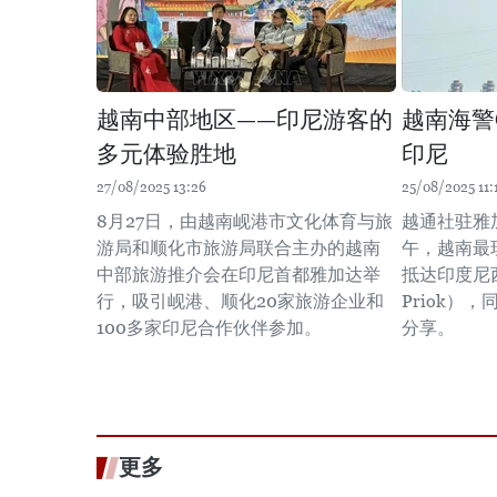
越南中部地区——印尼游客的
越南海警C
多元体验胜地
印尼
27/08/2025 13:26
25/08/2025 11:
8月27日，由越南岘港市文化体育与旅
越通社驻雅
游局和顺化市旅游局联合主办的越南
午，越南最现
中部旅游推介会在印尼首都雅加达举
抵达印度尼西
行，吸引岘港、顺化20家旅游企业和
Priok）
100多家印尼合作伙伴参加。
分享。
更多