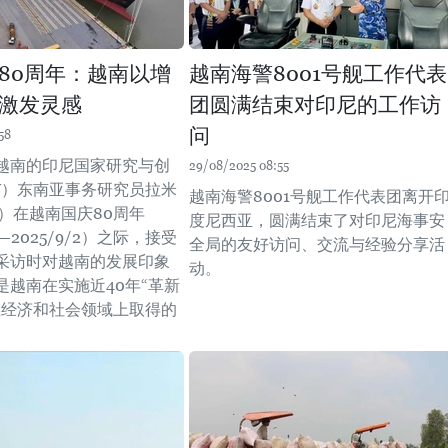
80周年：越南以增
越南海警8001号舰工作代表
激发灵感
团圆满结束对印尼的工作访
问
58
越南的印尼国家研究与创
29/08/2025 08:55
IN）东南亚事务研究员拉米
越南海警8001号舰工作代表团离开
jo）在越南国庆80周年
度尼西亚，圆满结束了对印尼海事安
/2—2025/9/2）之际，接受
全局的友好访问、交流与经验分享活
采访时对越南的发展印象
动。
是越南在实施近40年“革新
在经济和社会领域上取得的