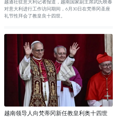
越通社驻意大利记者报道，越南国家副主席武氏映春
对意大利进行工作访问期间，6月30日在梵蒂冈圣座
礼节性拜会了教皇良十四世。
越南领导人向梵蒂冈新任教皇利奥十四世