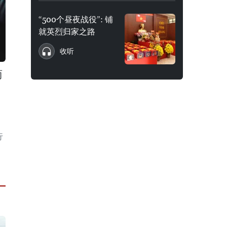
“500个昼夜战役”: 铺
就英烈归家之路
收听
商
行