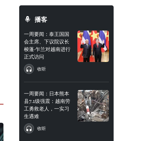
播客
一周要闻：泰王国国
会主席、下议院议长
梭蓬·乍兰对越南进行
正式访问
收听
一周要闻：日本熊本
县7.1级强震：越南劳
工勇救老人，一实习
生遇难
收听