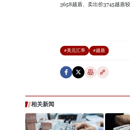
3658越盾、卖出价3745越
#美元汇率
#越盾
相关新闻