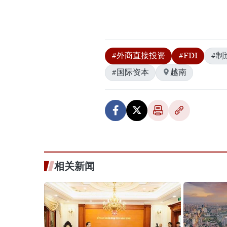
#外商直接投资
#FDI
#制
#国际资本
越南
相关新闻