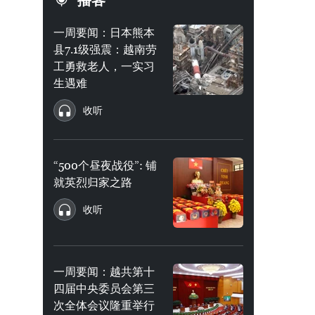
播客
一周要闻：日本熊本
县7.1级强震：越南劳
工勇救老人，一实习
生遇难
收听
“500个昼夜战役”: 铺
就英烈归家之路
收听
一周要闻：越共第十
四届中央委员会第三
次全体会议隆重举行