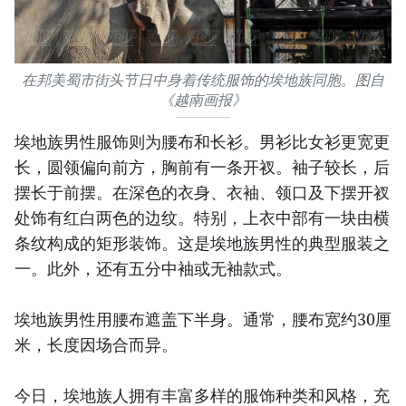
在邦美蜀市街头节日中身着传统服饰的埃地族同胞。图自
《越南画报》
埃地族男性服饰则为腰布和长衫。男衫比女衫更宽更
长，圆领偏向前方，胸前有一条开衩。袖子较长，后
摆长于前摆。在深色的衣身、衣袖、领口及下摆开衩
处饰有红白两色的边纹。特别，上衣中部有一块由横
条纹构成的矩形装饰。这是埃地族男性的典型服装之
一。此外，还有五分中袖或无袖款式。
埃地族男性用腰布遮盖下半身。通常，腰布宽约30厘
米，长度因场合而异。
今日，埃地族人拥有丰富多样的服饰种类和风格，充