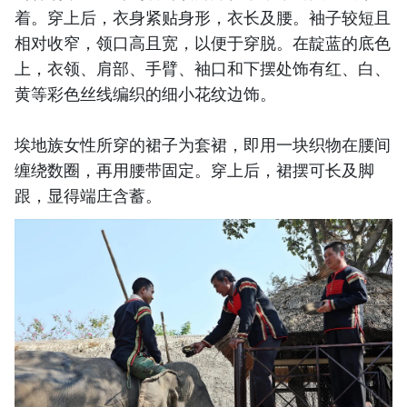
着。穿上后，衣身紧贴身形，衣长及腰。袖子较短且
相对收窄，领口高且宽，以便于穿脱。在靛蓝的底色
上，衣领、肩部、手臂、袖口和下摆处饰有红、白、
黄等彩色丝线编织的细小花纹边饰。
埃地族女性所穿的裙子为套裙，即用一块织物在腰间
缠绕数圈，再用腰带固定。穿上后，裙摆可长及脚
跟，显得端庄含蓄。