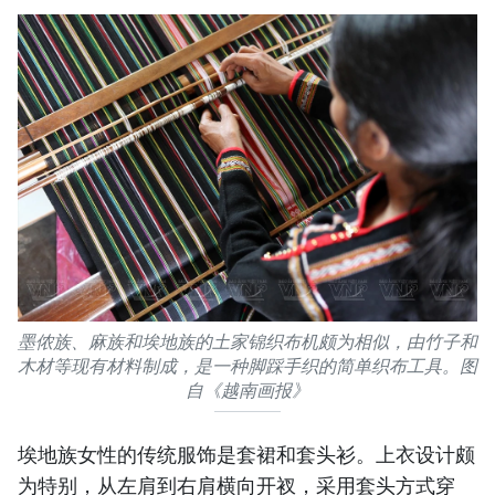
墨侬族、麻族和埃地族的土家锦织布机颇为相似，由竹子和
木材等现有材料制成，是一种脚踩手织的简单织布工具。图
自《越南画报》
埃地族女性的传统服饰是套裙和套头衫。上衣设计颇
为特别，从左肩到右肩横向开衩，采用套头方式穿