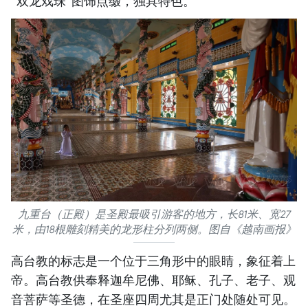
“双龙戏珠”图饰点缀，独具特色。
九重台（正殿）是圣殿最吸引游客的地方，长81米、宽27
米，由18根雕刻精美的龙形柱分列两侧。图自《越南画报》
高台教的标志是一个位于三角形中的眼睛，象征着上
帝。高台教供奉释迦牟尼佛、耶稣、孔子、老子、观
音菩萨等圣德，在圣座四周尤其是正门处随处可见。