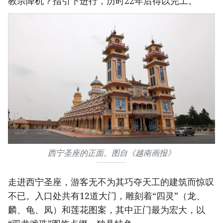
教宗降机？指引下进行，历时22年后得以完工。
西宁圣座的正面。图自《越南画报》
走进西宁圣座，游客无不为其巧夺天工的建筑而惊叹
不已。入口处共有12道大门，雕刻着“四灵”（龙、
麟、龟、凤）和莲花图案，其中正门最为宏大，以