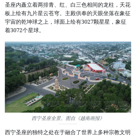
圣座内矗立着两排青、红、白三色相间的龙柱，天花
板上绘有九片星云苍穹。主殿供奉的天眼坐落在象征
宇宙的乾坤球之上，球面上绘有3027颗星星，象征
着3072个星球。
西宁圣座全景。图自《越南画报》
西宁圣座的独特之处在于融合了世界上多种宗教文明