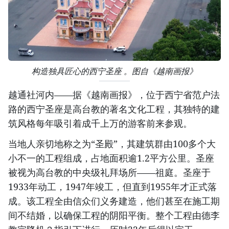
构造独具匠心的西宁圣座 。图自《越南画报》
越通社河内——据《越南画报》，位于西宁省范户法
路的西宁圣座是高台教的著名文化工程，其独特的建
筑风格每年吸引着成千上万的游客前来参观。
当地人亲切地称之为“圣殿”，其建筑群由100多个大
小不一的工程组成，占地面积逾1.2平方公里。圣座
被视为高台教的中央级礼拜场所——祖庭。圣座于
1933年动工，1947年竣工，但直到1955年才正式落
成。该工程全由信众们义务建造，他们甚至在施工期
间不结婚，以确保工程的阴阳平衡。整个工程由德李