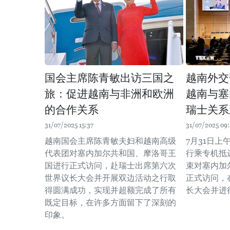
国会主席陈青敏出访三国之
越南外交
旅：促进越南与非洲和欧洲
越南与塞
的合作关系
瑞士关系
31/07/2025 15:37
31/07/2025 09:
越南国会主席陈青敏夫妇和越南高级
7月31日
代表团对塞内加尔共和国、摩洛哥王
行乘专机抵
国进行正式访问，赴瑞士出席第六次
束对塞内加
世界议长大会并开展双边活动之行取
正式访问，
得圆满成功，实现并超额完成了所有
长大会并进
既定目标，在许多方面留下了深刻的
印象。