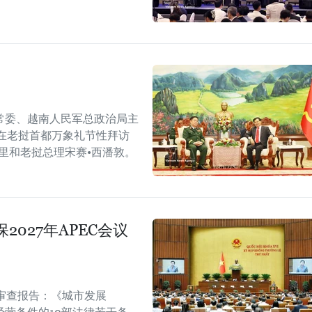
常委、越南人民军总政治局主
在老挝首都万象礼节性拜访
里和老挝总理宋赛•西潘敦。
027年APEC会议
审查报告：《城市发展