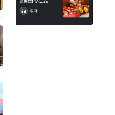
就英烈归家之路
收听