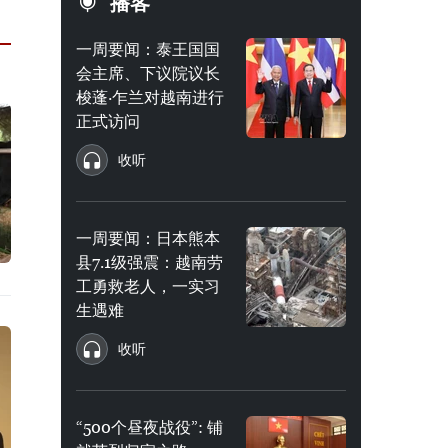
播客
一周要闻：泰王国国
会主席、下议院议长
梭蓬·乍兰对越南进行
正式访问
收听
一周要闻：日本熊本
县7.1级强震：越南劳
工勇救老人，一实习
生遇难
收听
“500个昼夜战役”: 铺