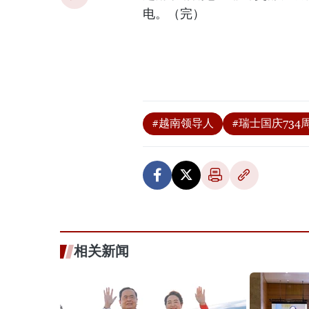
电。（完）
#越南领导人
#瑞士国庆734
相关新闻