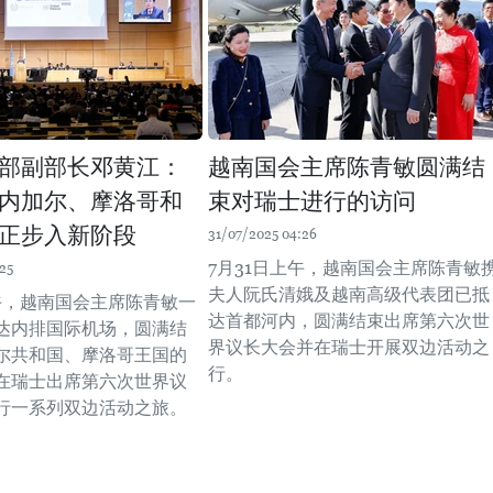
部副部长邓黄江：
越南国会主席陈青敏圆满结
内加尔、摩洛哥和
束对瑞士进行的访问
正步入新阶段
31/07/2025 04:26
7月31日上午，越南国会主席陈青敏
25
夫人阮氏清娥及越南高级代表团已抵
上午，越南国会主席陈青敏一
达首都河内，圆满结束出席第六次世
达内排国际机场，圆满结
界议长大会并在瑞士开展双边活动之
尔共和国、摩洛哥王国的
行。
在瑞士出席第六次世界议
行一系列双边活动之旅。