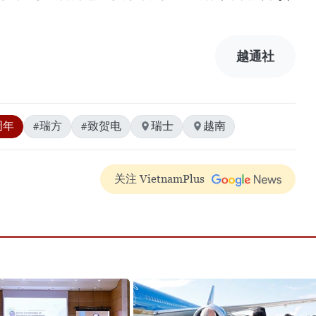
越通社
周年
#瑞方
#致贺电
瑞士
越南
关注 VietnamPlus