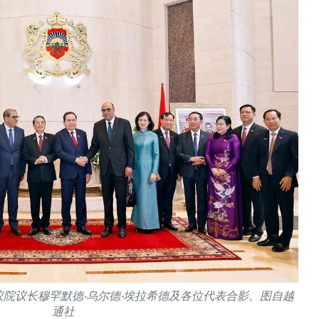
院议长穆罕默德·乌尔德·埃拉希德及各位代表合影。图自越
通社