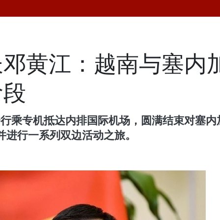
长邓黄江：越南与塞内
阶段
敏一行乘专机抵达内排国际机场，圆满结束对塞
并进行一系列双边活动之旅。