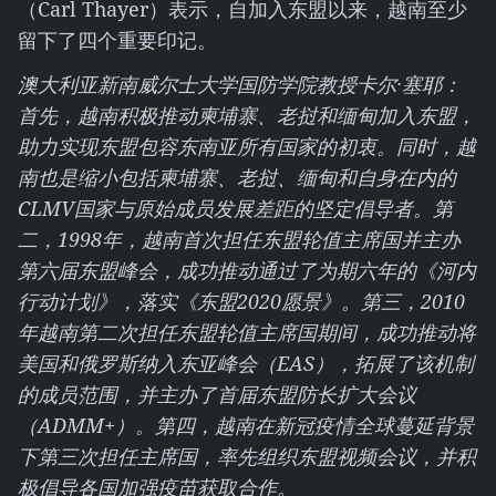
（Carl Thayer）表示，自加入东盟以来，越南至少
留下了四个重要印记。
澳大利亚新南威尔士大学国防学院教授卡尔·塞耶：
首先，越南积极推动柬埔寨、老挝和缅甸加入东盟，
助力实现东盟包容东南亚所有国家的初衷。同时，越
南也是缩小包括柬埔寨、老挝、缅甸和自身在内的
CLMV国家与原始成员发展差距的坚定倡导者。第
二，1998年，越南首次担任东盟轮值主席国并主办
第六届东盟峰会，成功推动通过了为期六年的《河内
行动计划》，落实《东盟2020愿景》。第三，2010
年越南第二次担任东盟轮值主席国期间，成功推动将
美国和俄罗斯纳入东亚峰会（EAS），拓展了该机制
的成员范围，并主办了首届东盟防长扩大会议
（ADMM+）。第四，越南在新冠疫情全球蔓延背景
下第三次担任主席国，率先组织东盟视频会议，并积
极倡导各国加强疫苗获取合作。