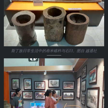
斯丁族日常生活中的舂米碓杵与石臼。图自 越通社