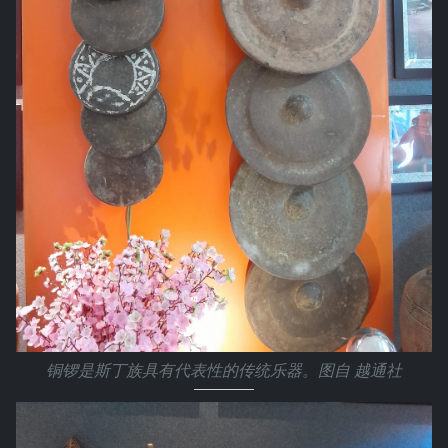
铜锣是斯丁族具有代表性的传统乐器。图自 越通社