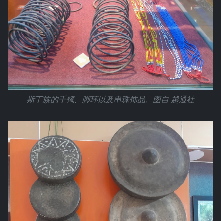
斯丁族的手镯、脚环以及串珠饰品。图自 越通社