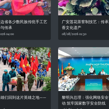
奠边省各少数民族传统手工艺
广安莲花茶窨制技艺：传承
护与传承
香文化遗产
026 04:00
08/08/2026 01:30
英雄们回到这片英雄之地——
黎明兴总理：强化网络安全
动 筑牢国家数字安全防线