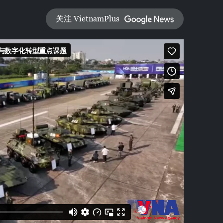
关注 VietnamPlus