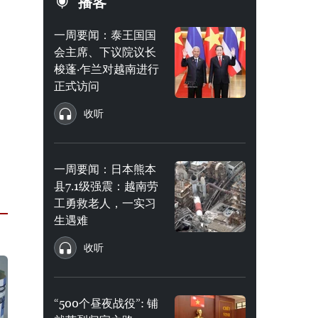
播客
一周要闻：泰王国国
会主席、下议院议长
梭蓬·乍兰对越南进行
正式访问
收听
一周要闻：日本熊本
县7.1级强震：越南劳
工勇救老人，一实习
生遇难
收听
“500个昼夜战役”: 铺