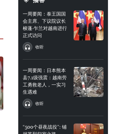
播客
一周要闻：泰王国国
会主席、下议院议长
梭蓬·乍兰对越南进行
正式访问
收听
一周要闻：日本熊本
县7.1级强震：越南劳
工勇救老人，一实习
生遇难
收听
“500个昼夜战役”: 铺