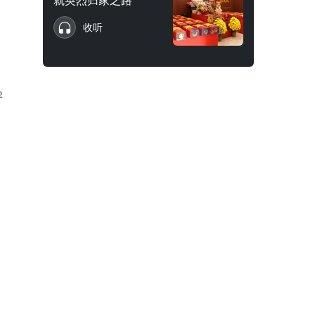
就英烈归家之路
收听
2