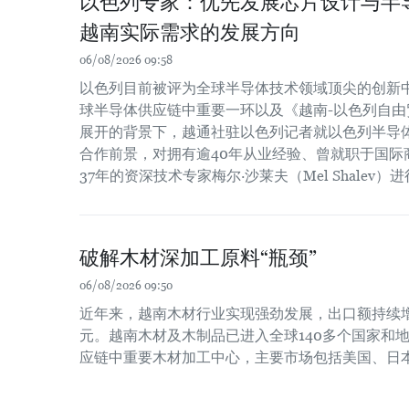
以色列专家：优先发展芯片设计与半
越南实际需求的发展方向
06/08/2026 09:58
以色列目前被评为全球半导体技术领域顶尖的创新
球半导体供应链中重要一环以及《越南-以色列自由贸
展开的背景下，越通社驻以色列记者就以色列半导
合作前景，对拥有逾40年从业经验、曾就职于国际
37年的资深技术专家梅尔·沙莱夫（Mel Shalev）
破解木材深加工原料“瓶颈”
06/08/2026 09:50
近年来，越南木材行业实现强劲发展，出口额持续增长
元。越南木材及木制品已进入全球140多个国家和
应链中重要木材加工中心，主要市场包括美国、日