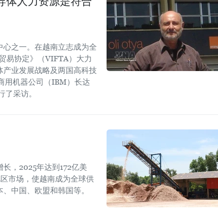
导体人力资源是符合
中心之一。在越南立志成为全
易协定》（VIFTA）大力
体产业发展战略及两国高科技
商用机器公司（IBM）长达
进行了采访。
，2025年达到172亿美
地区市场，使越南成为全球供
本、中国、欧盟和韩国等。