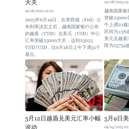
大关
04/06/2025 03
越南国家银
19/06/2025 02:10
突破2500
2025年6月19日，在美联储（Fed）公
午上调22
布利率决定之后，越南国家银行公布
区间为±5
的越盾（VND）兑美元（USD）中心
美元兑越盾汇
汇率突破25000大关，达到25025
限为2375
VND/USD，比6月18日上午下调31个
基点。
5月12日越盾兑美元汇率小幅
5月9日
波动
09/05/2025 02