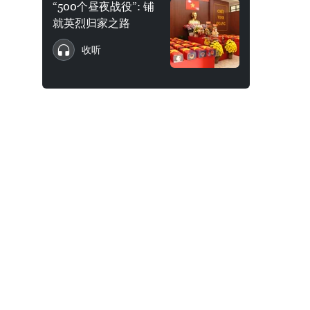
“500个昼夜战役”: 铺
就英烈归家之路
收听