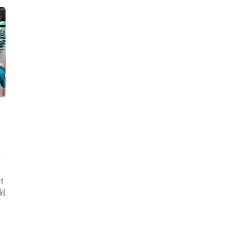
布
4
制