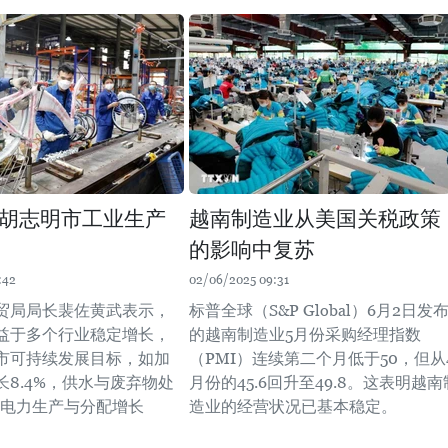
胡志明市工业生产
越南制造业从美国关税政策
的影响中复苏
:42
02/06/2025 09:31
贸局局长裴佐黄武表示，
标普全球（S&P Global）6月2日发
益于多个行业稳定增长，
的越南制造业5月份采购经理指数
市可持续发展目标，如加
（PMI）连续第二个月低于50，但从
长8.4%，供水与废弃物处
月份的45.6回升至49.8。这表明越南
，电力生产与分配增长
造业的经营状况已基本稳定。