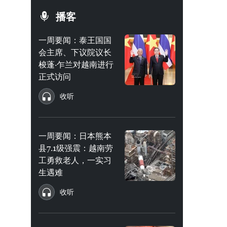
播客
一周要闻：泰王国国
会主席、下议院议长
梭蓬·乍兰对越南进行
正式访问
收听
一周要闻：日本熊本
县7.1级强震：越南劳
工勇救老人，一实习
生遇难
收听