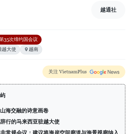
越通社
#第35次缔约国会议
雄越大使
越南
关注 VietnamPlus
屿
逅山海交融的诗意画卷
见辞行的马来西亚驻越大使
次非常规会议：建议将海岸空间廊道与海景视廊纳入