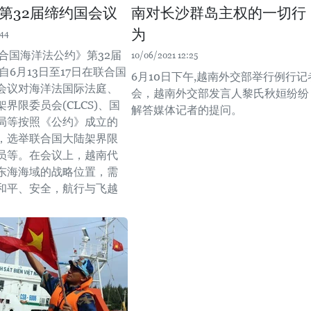
第32届缔约国会议
南对长沙群岛主权的一切行
为
:44
联合国海洋法公约》第32届
10/06/2021 12:25
自6月13日至17日在联合国
6月10日下午,越南外交部举行例行记
会议对海洋法国际法庭、
会，越南外交部发言人黎氏秋姮纷纷
界限委员会(CLCS)、国
解答媒体记者的提问。
局等按照《公约》成立的
，选举联合国大陆架界限
员等。在会议上，越南代
东海海域的战略位置，需
和平、安全，航行与飞越
。