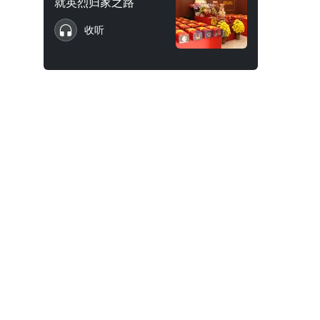
就英烈归家之路
收听