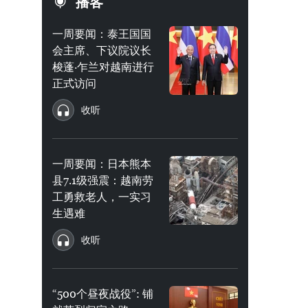
播客
一周要闻：泰王国国
会主席、下议院议长
梭蓬·乍兰对越南进行
正式访问
收听
一周要闻：日本熊本
县7.1级强震：越南劳
工勇救老人，一实习
生遇难
收听
“500个昼夜战役”: 铺