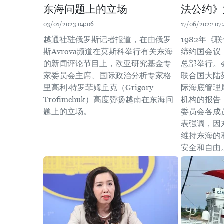
东海问题上的立场
法公约》
03/01/2023 04:06
17/06/2022 07
越通社驻俄罗斯记者报道，在由俄罗
1982年《
斯Avrova频道在莫斯科举行有关东海
缔约国会议 
的新闻评论节目上，欧亚研究基金专
总部举行。
家委员会主席、国际政治分析专家格
联合国大陆架
里高利·特罗菲姆丘克（Grigory
际海底管理
Trofimchuk）高度赞扬越南在东海问
机构的报告
题上的立场。
委员会各成
表强调，因
维持东海的
安全和自由