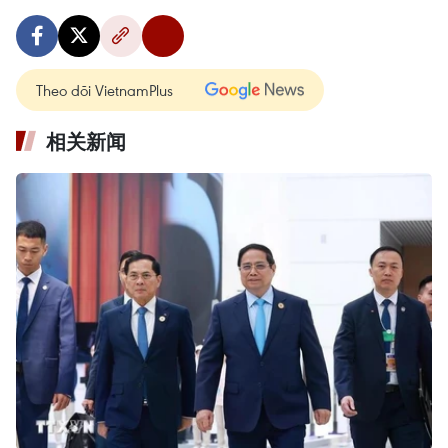
Theo dõi VietnamPlus
相关新闻