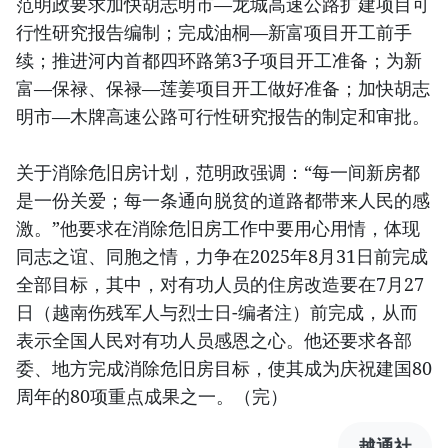
范明政要求加快胡志明市—龙城高速公路扩建项目可
行性研究报告编制；完成油桐—新富项目开工前手
续；推进河内首都四环路第3子项目开工准备；为新
富—保禄、保禄—莲姜项目开工做好准备；加快胡志
明市—木牌高速公路可行性研究报告的制定和审批。
关于消除危旧房计划，范明政强调：“每一间新房都
是一份关爱；每一条通向脱贫的道路都带来人民的感
激。”他要求在消除危旧房工作中要用心用情，体现
同志之谊、同胞之情，力争在2025年8月31日前完成
全部目标，其中，对有功人员的住房改造要在7月27
日（越南伤残军人与烈士日-编者注）前完成，从而
表示全国人民对有功人员感恩之心。他还要求各部
委、地方完成消除危旧房目标，使其成为庆祝建国80
周年的80项重点成果之一。（完）
越通社