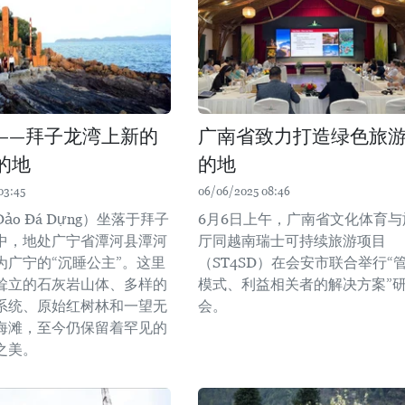
——拜子龙湾上新的
广南省致力打造绿色旅
的地
的地
03:45
06/06/2025 08:46
ảo Đá Dựng）坐落于拜子
6月6日上午，广南省文化体育与
中，地处广宁省潭河县潭河
厅同越南瑞士可持续旅游项目
为广宁的“沉睡公主”。这里
（ST4SD）在会安市联合举行“
耸立的石灰岩山体、多样的
模式、利益相关者的解决方案”
系统、原始红树林和一望无
会。
海滩，至今仍保留着罕见的
之美。