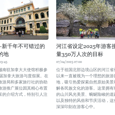
—新千年不可错过的
河江省设定2025年游客
的地
量350万人次的目标
03:45
07/04/2025 07:00
越南驻加拿大大使馆积极参
位于祖国北部边境山区的河江省
8届加拿大旅游与度假展。在
以来一直被视为一个理想的旅游
旅游局和多家旅行社的协助
地，吸引热爱探索自然原始美景
旅游推广展位因其精心布置
解各民族文化的游客。这里拥有
富的介绍方式，特别引人注
的山川风光美景、蜿蜒险峻的道
以及独特的风俗和节庆活动，这
深深印刻在游客心中。