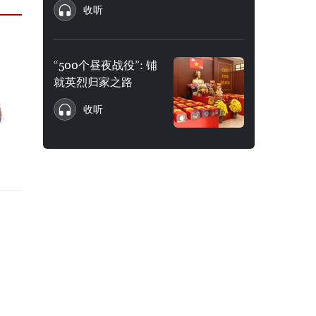
收听
“500个昼夜战役”: 铺
就英烈归家之路
收听