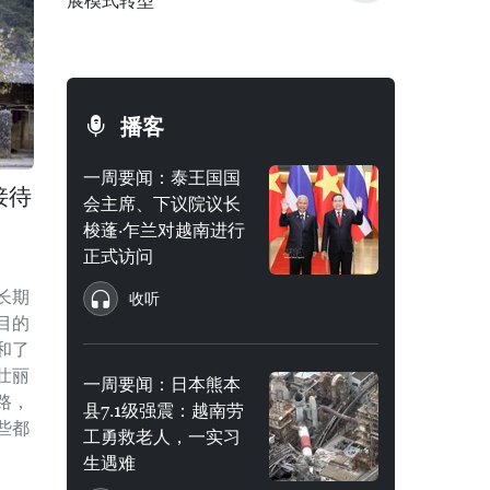
展模式转型
播客
一周要闻：泰王国国
接待
会主席、下议院议长
梭蓬·乍兰对越南进行
正式访问
长期
收听
目的
和了
壮丽
一周要闻：日本熊本
路，
县7.1级强震：越南劳
些都
工勇救老人，一实习
生遇难