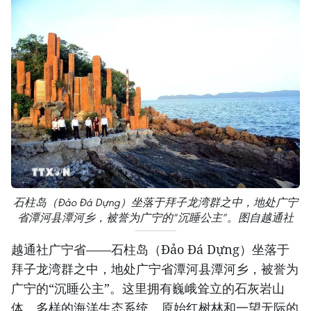
石柱岛（Đảo Đá Dựng）坐落于拜子龙湾群之中，地处广宁
省潭河县潭河乡，被誉为广宁的“沉睡公主”。图自越通社
越通社广宁省——石柱岛（Đảo Đá Dựng）坐落于
拜子龙湾群之中，地处广宁省潭河县潭河乡，被誉为
广宁的“沉睡公主”。这里拥有巍峨耸立的石灰岩山
体、多样的海洋生态系统、原始红树林和一望无际的