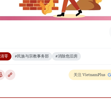
#清零
#民族与宗教事务部
#消除危旧房
关注 VietnamPlus