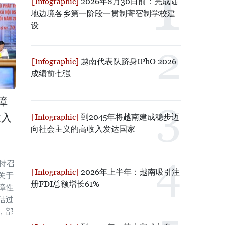
2026年8月30日前：完成陆
地边境各乡第一阶段一贯制寄宿制学校建
设
越南代表队跻身IPhO 2026
成绩前七强
障
注入
到2045年将越南建成稳步迈
向社会主义的高收入发达国家
持召
2026年上半年：越南吸引注
关于
册FDI总额增长61%
障性
估过
，部