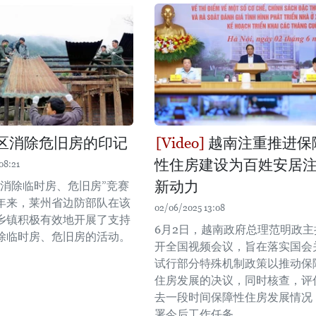
区消除危旧房的印记
越南注重推进保
性住房建设为百姓安居
08:21
新动力
手消除临时房、危旧房”竞赛
年来，莱州省边防部队在该
02/06/2025 13:08
乡镇积极有效地开展了支持
6月2日，越南政府总理范明政主
除临时房、危旧房的活动。
开全国视频会议，旨在落实国会
试行部分特殊机制政策以推动保
住房发展的决议，同时核查，评
去一段时间保障性住房发展情况
署今后工作任务。