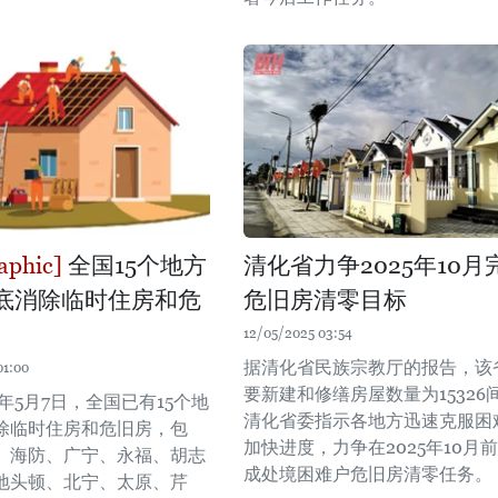
全国15个地方
清化省力争2025年10月
底消除临时住房和危
危旧房清零目标
12/05/2025 03:54
据清化省民族宗教厅的报告，该
01:00
要新建和修缮房屋数量为15326
5年5月7日，全国已有15个地
清化省委指示各地方迅速克服困
除临时住房和危旧房，包
加快进度，力争在2025年10月
、海防、广宁、永福、胡志
成处境困难户危旧房清零任务。
地头顿、北宁、太原、芹