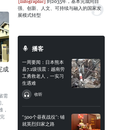
到2035年，基本完成向自
强、创新、人文、可持续与融入的国家发
展模式转型
播客
一周要闻：日本熊本
完成
县7.1级强震：越南劳
工勇救老人，一实习
生遇难
收听
省需
间。
难，
前完
“500个昼夜战役”: 铺
就英烈归家之路