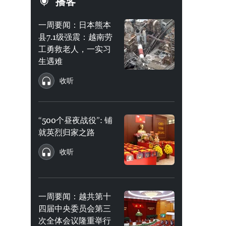
播客
一周要闻：日本熊本
县7.1级强震：越南劳
工勇救老人，一实习
生遇难
收听
“500个昼夜战役”: 铺
就英烈归家之路
收听
一周要闻：越共第十
四届中央委员会第三
次全体会议隆重举行