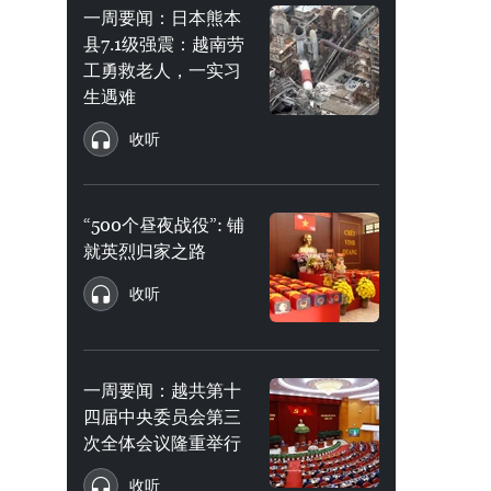
一周要闻：日本熊本
县7.1级强震：越南劳
工勇救老人，一实习
生遇难
收听
“500个昼夜战役”: 铺
就英烈归家之路
收听
一周要闻：越共第十
四届中央委员会第三
次全体会议隆重举行
收听