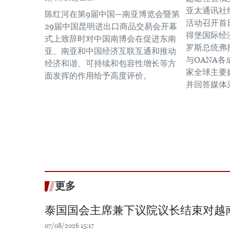
亚太通讯社
陈红河在第9届中国—南亚博览会暨第
活动召开首日
29届中国昆明进出口商品交易会开幕
得堡国际经
式上致辞时对中国南博会在促进东南
罗斯总统弗
亚、南亚和中国经济互联互通和推动
与OANA
经济和谐、可持续和包容性增长等方
家全球主要
面发挥的作用给予高度评价。
并回答媒体
更多
泰国国会主席兼下议院议长结束对越
07/08/2026 15:17