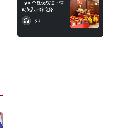
“500个昼夜战役”: 铺
就英烈归家之路
收听