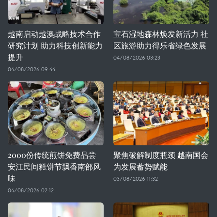
越南启动越澳战略技术合作
宝石湿地森林焕发新活力 社
研究计划 助力科技创新能力
区旅游助力得乐省绿色发展
提升
04/08/2026 03:23
04/08/2026 09:44
2000份传统煎饼免费品尝
聚焦破解制度瓶颈 越南国会
安江民间糕饼节飘香南部风
为发展蓄势赋能
味
03/08/2026 11:32
04/08/2026 02:12